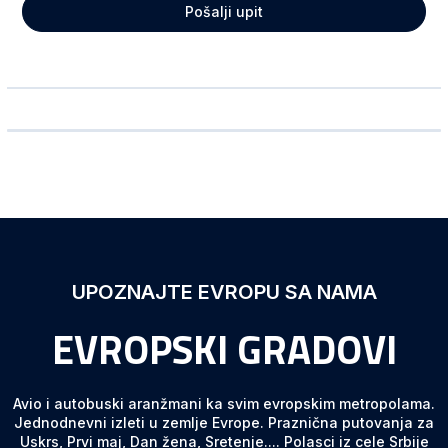
Pošalji upit
Ime i prezime
Telefon
Email adresa
Broj odraslih putnika
UPOZNAJTE EVROPU SA NAMA
EVROPSKI GRADOVI
Broj dece
Koliko deca imaju godina
Avio i autobuski aranžmani ka svim evropskim metropolama.
Jednodnevni izleti u zemlje Evrope. Praznična putovanja za
Uskrs, Prvi maj, Dan žena, Sretenje.... Polasci iz cele Srbije