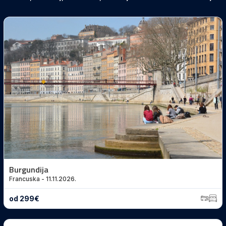
Budžet u eurima
Destinacija
Termin
Vrsta prevoza
Dodatne napomene vezane za putovanje
Burgundija
Francuska - 11.11.2026.
Poruka
od 299€