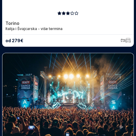
Torino
Italija i Švajcarska - više termina
od 279€